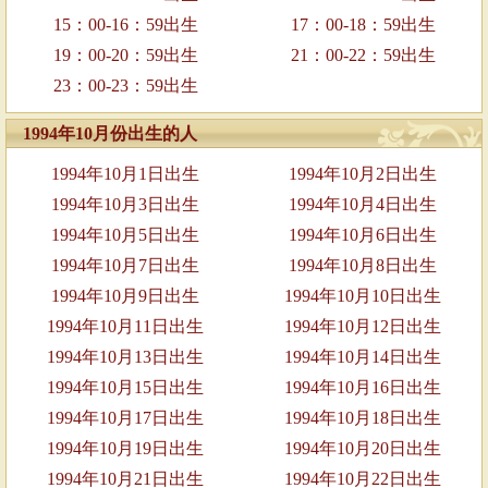
15：00-16：59出生
17：00-18：59出生
19：00-20：59出生
21：00-22：59出生
23：00-23：59出生
1994年10月份出生的人
1994年10月1日出生
1994年10月2日出生
1994年10月3日出生
1994年10月4日出生
1994年10月5日出生
1994年10月6日出生
1994年10月7日出生
1994年10月8日出生
1994年10月9日出生
1994年10月10日出生
1994年10月11日出生
1994年10月12日出生
1994年10月13日出生
1994年10月14日出生
1994年10月15日出生
1994年10月16日出生
1994年10月17日出生
1994年10月18日出生
1994年10月19日出生
1994年10月20日出生
1994年10月21日出生
1994年10月22日出生