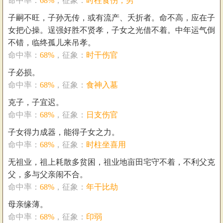
命中率：
68%
，征象：
时柱食伤，男
子嗣不旺，子孙无传，或有流产、夭折者。命不高，应在子
女把心操。逞强好胜不贤孝，子女之光借不着。中年运气倒
不错，临终孤儿来吊孝。
命中率：
68%
，征象：
时干伤官
子必损。
命中率：
68%
，征象：
食神入墓
克子，子宜迟。
命中率：
68%
，征象：
日支伤官
子女得力成器，能得子女之力。
命中率：
68%
，征象：
时柱坐喜用
无祖业，祖上耗散多贫困，祖业地亩田宅守不着，不利父克
父，多与父亲闹不合。
命中率：
68%
，征象：
年干比劫
母亲缘薄。
命中率：
68%
，征象：
印弱