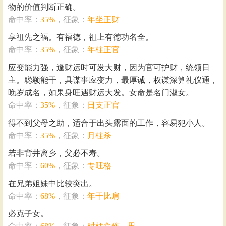
物的价值判断正确。
命中率：
35%
，征象：
年坐正财
享祖先之福。有福德，祖上有德功名全。
命中率：
35%
，征象：
年柱正官
应变能力强，逢财运时可发大财，因为官可护财，统领日
主。聪颖能干，具谋事应变力，最厚诚，权谋深算礼仪通，
晚岁成名，如果身旺遇财运大发。女命是名门淑女。
命中率：
35%
，征象：
日支正官
得不到父母之助，适合于出头露面的工作，容易犯小人。
命中率：
35%
，征象：
月柱杀
若非背井离乡，父必不寿。
命中率：
60%
，征象：
专旺格
在兄弟姐妹中比较突出。
命中率：
68%
，征象：
年干比肩
必克子女。