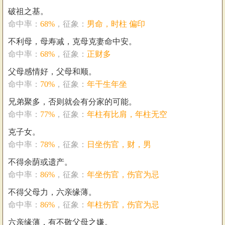
破祖之基。
命中率：
68%
，征象：
男命，时柱 偏印
不利母，母寿减，克母克妻命中安。
命中率：
68%
，征象：
正财多
父母感情好，父母和顺。
命中率：
70%
，征象：
年干生年坐
兄弟聚多，否则就会有分家的可能。
命中率：
77%
，征象：
年柱有比肩，年柱无空
克子女。
命中率：
78%
，征象：
日坐伤官，财，男
不得余荫或遗产。
命中率：
86%
，征象：
年坐伤官，伤官为忌
不得父母力，六亲缘薄。
命中率：
86%
，征象：
年柱伤官，伤官为忌
六亲缘薄，有不敬父母之嫌。