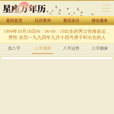
返回首页
日历查询
黄历吉日
择吉服务
万年历表
1994年10月18日00：00-00：59出生的男士性格命运，
男性 农历一九九四年九月十四号庚子时出生的人
批八字
八字测算
八字运势
八字姻缘