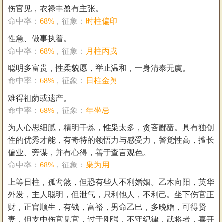
伤官见，衣禄丰盈有主张。
命中率：
68%
，征象：
时柱偏印
性急、做事执着。
命中率：
68%
，征象：
月柱丙戌
聪明多富贵，性柔貌愿，举止温和，一身清泰无虞。
命中率：
68%
，征象：
日柱金舆
难得祖荫或遗产。
命中率：
68%
，征象：
年坐忌
为人心思细腻，精明干炼，惟枭太多，贪吝鄙啬。具有独创
性的优秀才能，有奇特的领悟力与感受力，警觉性高，擅长
偏业、旁谋，并有心得，善于查言观色。
命中率：
68%
，征象：
枭为用
上等日柱，孤鸾煞，但恐有些人不利婚姻。乙木向阳，英华
外发，主人聪明，但泄气，只利他人，不利己。坐下伤官正
财，正官顺生，有钱，富裕，男命乙巳，多晚婚，可得贤
妻，但支中伤官见官，过于刚强，不守纪律，武将者，喜开