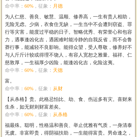
命中率：
60%
，征象：
月德
为人仁慈、善良、敏慧、温顺、修养高，一生有贵人相助，
无险无虑。少病，衣食住无缺，一生当中不会遭到窃盗、罪
行等灾害，能度过平稳的日子。智略优秀、有荣誉心和包容
力，遇事逢凶化吉，遇困难时能冷静的自我反省，而不会鲁
莽行事，能减轻不良影响。能得众望，受人尊敬，修养好不
与人斤斤计较或得理不饶人，有容人宽恕之雅量。福祥、仁
慈敦厚，一生福厚少凶险，能逢凶化吉，化险这夷。
命中率：
60%
，征象：
天德
富。
命中率：
60%
，征象：
从财
【从杀格】贵。此格忌怕比、劫、食、伤运多有灾。喜财来
生杀，如无财则财富差矣。
命中率：
60%
，征象：
从杀格
福最殊。聪明，性格温和善良、举止优雅有气质，一身清泰
无虞。非富即贵，得阴福扶助，一生能得富贵。男命逢之，