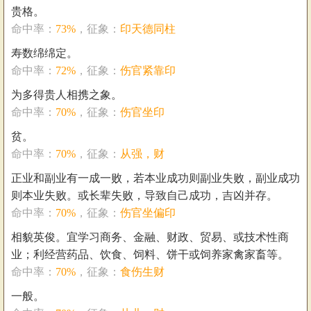
贵格。
命中率：
73%
，征象：
印天德同柱
寿数绵绵定。
命中率：
72%
，征象：
伤官紧靠印
为多得贵人相携之象。
命中率：
70%
，征象：
伤官坐印
贫。
命中率：
70%
，征象：
从强，财
正业和副业有一成一败，若本业成功则副业失败，副业成功
则本业失败。或长辈失败，导致自己成功，吉凶并存。
命中率：
70%
，征象：
伤官坐偏印
相貌英俊。宜学习商务、金融、财政、贸易、或技术性商
业；利经营药品、饮食、饲料、饼干或饲养家禽家畜等。
命中率：
70%
，征象：
食伤生财
一般。