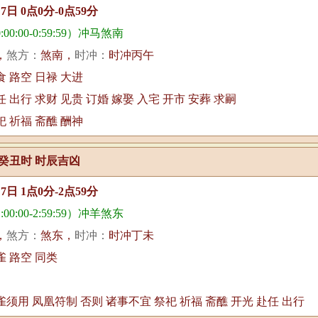
月7日 0点0分-0点59分
00:00-0:59:59）冲马煞南
，
煞方：
煞南，
时冲：
时冲丙午
食 路空 日禄 大进
任 出行 求财 见贵 订婚 嫁娶 入宅 开市 安葬 求嗣
祀 祈福 斋醮 酬神
癸丑时 时辰吉凶
月7日 1点0分-2点59分
00:00-2:59:59）冲羊煞东
，
煞方：
煞东，
时冲：
时冲丁未
雀 路空 同类
雀须用 凤凰符制 否则 诸事不宜 祭祀 祈福 斋醮 开光 赴任 出行