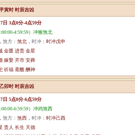
甲寅时 时辰吉凶
月7日 3点0分-4点59分
00:00-4:59:59）冲猴煞北
，
煞方：
煞北，
时冲：
时冲戊申
贼 金匮 进贵 金星
婚 嫁娶 开市 安葬
祀 祈福 斋醮 酬神
乙卯时 时辰吉凶
月7日 5点0分-6点59分
00:00-6:59:59）冲鸡煞西
，
煞方：
煞西，
时冲：
时冲己酉
星 贵人 长生 天德