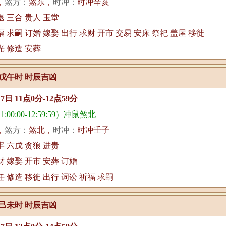
，
煞方：
煞东，
时冲：
时冲辛亥
退 三合 贵人 玉堂
福 求嗣 订婚 嫁娶 出行 求财 开市 交易 安床 祭祀 盖屋 移徙
光 修造 安葬
戊午时 时辰吉凶
月7日 11点0分-12点59分
00:00-12:59:59）冲鼠煞北
，
煞方：
煞北，
时冲：
时冲壬子
牢 六戊 贪狼 进贵
财 嫁娶 开市 安葬 订婚
任 修造 移徙 出行 词讼 祈福 求嗣
己未时 时辰吉凶