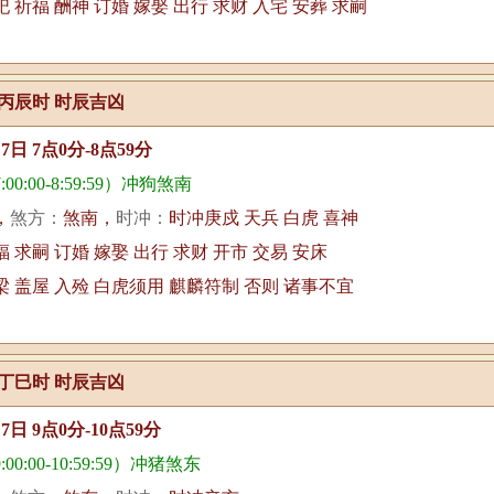
祀 祈福 酬神 订婚 嫁娶 出行 求财 入宅 安葬 求嗣
丙辰时 时辰吉凶
月7日 7点0分-8点59分
00:00-8:59:59）冲狗煞南
，
煞方：
煞南，
时冲：
时冲庚戍 天兵 白虎 喜神
福 求嗣 订婚 嫁娶 出行 求财 开市 交易 安床
梁 盖屋 入殓 白虎须用 麒麟符制 否则 诸事不宜
丁巳时 时辰吉凶
月7日 9点0分-10点59分
0:00-10:59:59）冲猪煞东