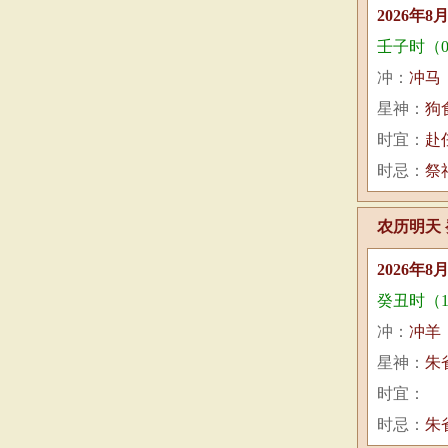
2026年8
壬子时（0:
冲：
冲马
星神：
狗
时宜：
赴
时忌：
祭
农历明天 
2026年8
癸丑时（1:
冲：
冲羊
星神：
朱
时宜：
时忌：
朱