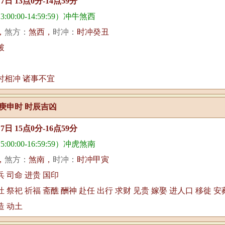
月7日 13点0分-14点59分
00:00-14:59:59）冲牛煞西
，
煞方：
煞西，
时冲：
时冲癸丑
破
时相冲 诸事不宜
庚申时 时辰吉凶
月7日 15点0分-16点59分
00:00-16:59:59）冲虎煞南
，
煞方：
煞南，
时冲：
时冲甲寅
兵 司命 进贵 国印
灶 祭祀 祈福 斋醮 酬神 赴任 出行 求财 见贵 嫁娶 进人口 移徙 安
造 动土