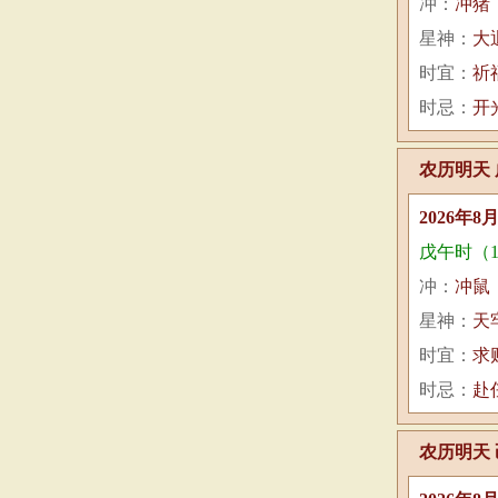
冲：
冲猪
星神：
大
时宜：
祈
时忌：
开
农历明天 
2026年8
戊午时（11:
冲：
冲鼠
星神：
天
时宜：
求
时忌：
赴
农历明天 