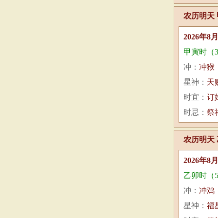
农历明天 
2026年8
甲寅时（3:
冲：
冲猴
星神：
天
时宜：
订
时忌：
祭
农历明天 
2026年8
乙卯时（5:
冲：
冲鸡
星神：
福