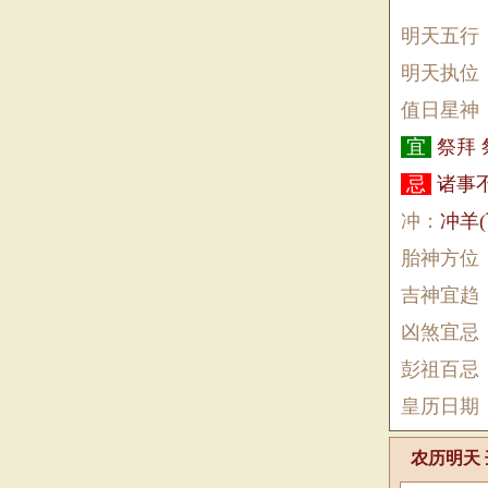
明天五行
明天执位
值日星神
宜
祭拜
忌
诸事
冲：
冲羊
胎神方位
吉神宜趋
凶煞宜忌
彭祖百忌
皇历日期
农历明天 