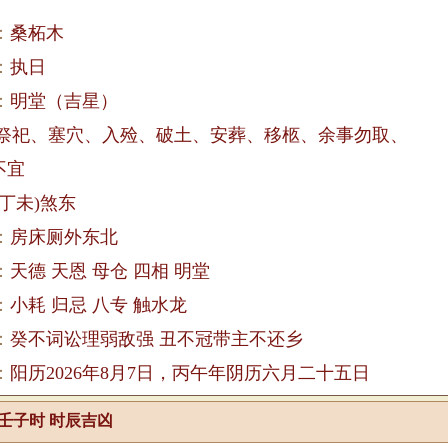
：
桑柘木
：
执日
：
明堂（吉星）
 祭祀、塞穴、入殓、破土、安葬、移柩、余事勿取、
不宜
(丁未)煞东
：
房床厕外东北
：
天德 天恩 母仓 四相 明堂
：
小耗 归忌 八专 触水龙
：
癸不词讼理弱敌强 丑不冠带主不还乡
：
阳历2026年8月7日，丙午年阴历六月二十五日
壬子时 时辰吉凶