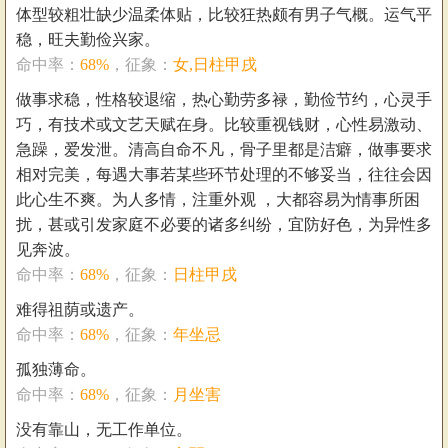
体型较粗壮缺少温柔体贴，比较狂热颇有男子气概。运气平
稳，旺夫勤俭兴家。
命中率：
68%
，征象：
女,日柱甲戌
做事求稳，性格较退缩，热心勤劳多禄，勤俭节约，心灵手
巧，有技术或文艺天赋在身。比较重视钱财，心性易激动、
急躁，爱发泄。清高自命不凡，骨子里都是洁癖，做事要求
相对完美，每遇大事若某些环节处理的不够妥当，往往会因
此心生不爽。为人多情，注重外观 ，大都容易为情事所困
扰，甚或引发家庭不必要的诸多纠纷，宜防好色，为异性多
见奔波。
命中率：
68%
，征象：
日柱甲戌
难得祖荫或遗产。
命中率：
68%
，征象：
年坐忌
孤独薄命。
命中率：
68%
，征象：
月坐害
没有靠山，无工作单位。