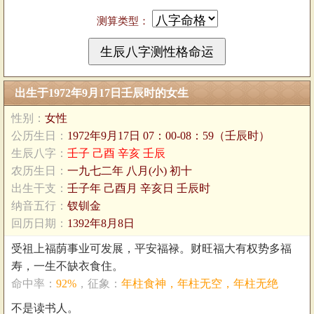
测算类型：
出生于1972年9月17日壬辰时的女生
性别：
女性
公历生日：
1972年9月17日 07：00-08：59（壬辰时）
生辰八字：
壬子 己酉 辛亥 壬辰
农历生日：
一九七二年 八月(小) 初十
出生干支：
壬子年 己酉月 辛亥日 壬辰时
纳音五行：
钗钏金
回历日期：
1392年8月8日
受祖上福荫事业可发展，平安福禄。财旺福大有权势多福
寿，一生不缺衣食住。
命中率：
92%
，征象：
年柱食神，年柱无空，年柱无绝
不是读书人。