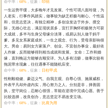
命中率：
68%
，征象：
印弱
一生运势平缓，大多晚年才见发展。个性可谓八面玲珑，为
人老实，行事作风踏实，做事较为缺乏积极与耐心。个性温
和，但意志坚决，有独立精神，多创业发达于外乡。擅交
际，无雄心壮志，满足现状居多，宜打开胸怀积极努力可获
大成就，多半与生身父母缘分淡薄，或易认别人做干妈干
爹。多见女系家庭成长，一生之观念、行为，受母亲影响很
大。男命：易到女方家落户、创业。不宜创办事业，最好依
人作嫁，反而能够得到相当成就和发展。 女命：工作和婚
缘，直到晚运方能够吉顺安详。为人多有洁癖，做事比较有
拖泥带水现象，往往遇事不能随机应变。
命中率：
68%
，征象：
日柱甲戌
性刚毅稳健、豪迈义气、自我主观、自尊心强、施展威权，
外表平凡却外虚内实，用心努力之人。分别是非，择善固
执，坚守岗位，忍耐心很强，常能在逆境中完成心愿。善于
比较选择，改良创办，意志坚定不易改变立场。
命中率：
68%
，征象：
比肩为用