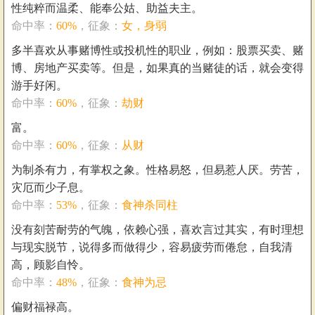
性纯粹而温柔、能奉公姑、助益夫主。
命中率：
60%
，征象：
女，身弱
多半喜欢从事赌博性或投机性的职业，例如：股票买卖、赌
博、房地产买卖等。但是，如果真的当赌徒的话，就会变得
游手好闲。
命中率：
60%
，征象：
劫财
富。
命中率：
60%
，征象：
从财
为制杀有力，有掌权之象。性格易怒，但易惹人厌。劳苦，
灾厄而少子息。
命中率：
53%
，征象：
食神杀同柱
没有刻苦耐劳的气魄，依赖心强，喜欢言过其实，有时理想
与现实脱节，说得多而做得少，容易疲劳而倦怠，自我清
高，顾影自怜。
命中率：
48%
，征象：
食神为忌
偏财福禄高。