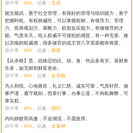
命中率：
60%
，征象：
文昌
能文能武，善于社交管理，有很好的管理与组织能力，善于
把握时机。有权柄威性，可以掌握权柄，有领导力、管理
力、统筹规划力、果断力、机智反应能力，有做领导的才
能。气质非凡，给人权威不可侵犯的感觉，有一种无形、难
以言喻的权威感，很多做官的或主管八字里面都有将星。
命中率：
60%
，征象：
将星
【从杀格】贵。此格忌怕比、劫、食、伤运多有灾。喜财来
生杀，如无财则财富差矣。
命中率：
60%
，征象：
从杀格
为人和悦、心地善良，礼义仁慈、诚实可靠，气质轩昂。做
事严谨，遵守规则，照章行事，办事公道，不徇私舞弊，可
掌实权。
命中率：
60%
，征象：
国印
内向静默而高傲，不追潮流，不愿发挥。
命中率：
60%
，征象：
女食神