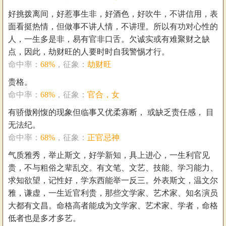
好挑拨离间，好惹事生非，好酒色，好吹牛，不讲信用，表
面看挺热情，但做事不讲人情，不讲理。所以有功对心性的
人，一生多是非，易有官非口舌。欠诚实或有难聚财之缺
点，因此，劫财旺的人要时时自我警惕才行。
命中率：
68%
，征象：
劫财旺
贵格。
命中率：
68%
，征象：
官合，女
有骄傲刚愎的现象但临事又优柔寡断， 或缺乏责任感， 目
无法纪。
命中率：
68%
，征象：
正官忌神
气质雅秀，举止斯文，好学新知，具上进心，一生利官见
贵，不与粗俗之辈乱交。有文笔、文艺、技能、学习能力、
求知欲望，记性好，学东西能举一反三。外表斯文，温文尔
雅，谦虚，一生近官利贵，那些文学家、艺术家、知名演员
大都有文昌。命格高者能成为文学家、艺术家、学者，命格
低者也是多才多艺。