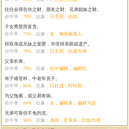
往往会得合伙之财、朋友之财、兄弟姐妹之财。
命中率：
70%
，征象：
日主弱，比劫
子女秀慧而富贵。
命中率：
73%
，征象：
女，食伤座贵人
得双亲或兄妹之宠爱，并倍得亲荫或遗产。
命中率：
78%
，征象：
日主弱，比肩为用
父亲长寿。
命中率：
78%
，征象：
柱中偏财，偏财旺
有子难登科，中老年克子。
命中率：
86%
，征象：
日柱戌，时柱辰
为父拖累，或父易有病。
命中率：
86%
，征象：
女，偏财多，偏财为忌
兄弟可靠但不免刑克。
命中率：
96%
，征象：
身弱，官杀多，比劫为用