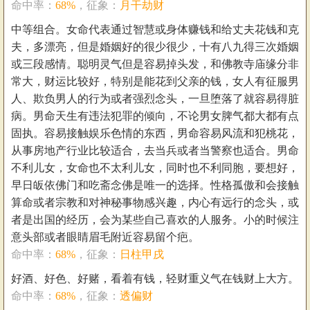
命中率：
68%
，征象：
月干劫财
中等组合。女命代表通过智慧或身体赚钱和给丈夫花钱和克
夫，多漂亮，但是婚姻好的很少很少，十有八九得三次婚姻
或三段感情。聪明灵气但是容易掉头发，和佛教寺庙缘分非
常大，财运比较好，特别是能花到父亲的钱，女人有征服男
人、欺负男人的行为或者强烈念头，一旦堕落了就容易得脏
病。男命天生有违法犯罪的倾向，不论男女脾气都大都有点
固执。容易接触娱乐色情的东西，男命容易风流和犯桃花，
从事房地产行业比较适合，去当兵或者当警察也适合。男命
不利儿女，女命也不太利儿女，同时也不利同胞，要想好，
早日皈依佛门和吃斋念佛是唯一的选择。性格孤傲和会接触
算命或者宗教和对神秘事物感兴趣，内心有远行的念头，或
者是出国的经历，会为某些自己喜欢的人服务。小的时候注
意头部或者眼睛眉毛附近容易留个疤。
命中率：
68%
，征象：
日柱甲戌
好酒、好色、好赌，看着有钱，轻财重义气在钱财上大方。
命中率：
68%
，征象：
透偏财