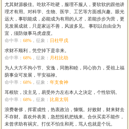
尤其财源极佳。吃软不吃硬，服理不服人，要软软的跟他讲
理才有用。对科学、生物、医学、工艺等方面感兴趣。眼光
远大，事职能成，必能成为有用的人才，若能步步为营，更
见发展成就，只是家运不善，风波多见。 事职以自由业为
宜，须防做事马虎虚度。
命中率：
68%
，征象：
日柱甲戌
求财不顺利，凭空掉下是非来。
命中率：
68%
，征象：
月柱比劫
为人大方不拘小节、安逸，同胞和睦，同心协力，受祖上福
荫事业可发展，平安福禄。
命中率：
68%
，征象：
年支食神
耳根软，没主见，易受外力左右本人之決定，个性软弱。
命中率：
68%
，征象：
比肩太弱
浪费奢侈，挥霍成性，热衷政治，慷慨。好败财，财来财去
不存财。喜欢外表美，急想投机把钱来。合伙买卖不能作，
未曾求助有祸灾。打仗不怕生和死，骂人也就是个玩。