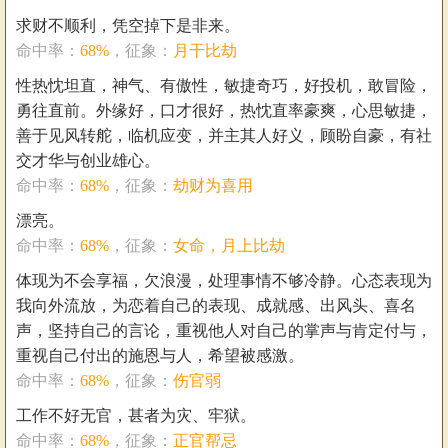
求财不顺利，凭空掉下是非来。
命中率：
68%
，征象：
月干比劫
性热忱坦直，神气、有傲性，敏捷奇巧，好投机，敢冒险，
勇往直前。外缘好，口才很好，热忱直率豪爽，心思敏捷，
善于见风转舵，临机应变，并主其人好义，顾盼自豪，有社
交才华与创业雄心。
命中率：
68%
，征象：
劫财为喜用
漂亮。
命中率：
68%
，征象：
女命，月上比劫
体现为不会享福，欠浪漫，处理事情不够冷静。心态表现为
我向外流放，为恋着自己的表现、成就感、出风头、喜名
声，坚持自己的言论，重视他人对自己的掌声与肯定付与，
重视自己付出的施恩与人，希望被感激。
命中率：
68%
，征象：
伤官弱
工作不好无官，甚者为灾、牢狱。
命中率：
68%
，征象：
正官帮忌