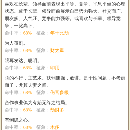
喜欢在长辈、领导面前表现出平等、竞争、平息平坐的心理
状态。或于长辈、领导面前展示自己势力强大、社交面广、
朋友多、人气旺、竞争能力强等。或喜欢与长辈、领导竞
争，一比高下。
命中率：
68%
，征象：
年干比劫
为人孤刻。
命中率：
68%
，征象：
财太重
眼耳发达、聪明。
命中率：
68%
，征象：
印用
骄的不行，主艺术。扶弱锄强，敢讲。是个性问题，不考虑
面子，尤其夫妻之间。
命中率：
68%
，征象：
伤官多根
合作事业俱为有始无终之结局。
命中率：
68%
，征象：
劫财多
有恻隐之心。
命中率：
68%
，征象：
木多