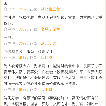
苦。
命中率：
70%
，征象：
劫财坐正官
与时进，气质优雅，主聪明好学新知近官贵。男重内涵女重
仪容。
命中率：
70%
，征象：
文昌，无空
一般。
命中率：
70%
，征象：
从儿，财
心情易急躁、激动，也爱发泄。
命中率：
68%
，征象：
日柱戌
为人较慷慨大方，财易露白，能将财物拿出来，爱面子，不
爱干体力活，爱享受，在社会上较容易周转。平常公开人际
交往，接触异性机会比较多，有钱不欲人知，行事上较不会
倾向于现实，但心性会偏向价值观念上衡量。
命中率：
68%
，征象：
天干财
聪明好学，有很强的吸引力和模仿能力，富同情心而有胆
识，比较直接、坦承、实际。文艺之才、财、官、利均旺，